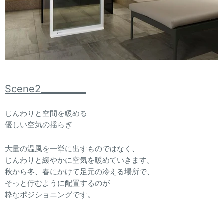
Scene2__________
じんわりと空間を暖める
優しい空気の揺らぎ
大量の温風を一挙に出すものではなく、
じんわりと緩やかに空気を暖めていきます。
秋から冬、春にかけて足元の冷える場所で、
そっと佇むように配置するのが
粋なポジショニングです。