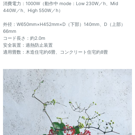
消費電力：1000W（動作中 mode：Low 230W／h、Mid
440W／h、High 550W／h）
外径：W650mm×H452mm×D（下部）140mm、D（上部）
66mm
コード長さ：約2.0m
安全装置：過熱防止装置
適用畳数：木造住宅約6畳、コンクリート住宅約8畳